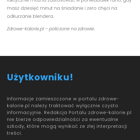
faktycznie można zastosować w poniedziałek rano, gdy
masz dziesięć minut na śniadanie i zero chęci na
odkurzanie blendera.
Zdrowe-Kalorie.pl – policzone na zdrowie.
Użytkowniku!
Informacje zamieszczone w portalu zdrowe-
kalorie.pl należy traktować wyłącznie czysto
informacyjnie. Redakcja Portalu zdrowe-kalorie.pl
nie bierze odpowiedzialności za ewentualne
szkody, które mogą wynikać ze złej interpretacji
treści.