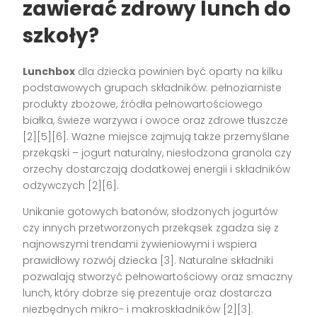
zawierać zdrowy lunch do
szkoły?
Lunchbox
dla dziecka powinien być oparty na kilku
podstawowych grupach składników: pełnoziarniste
produkty zbożowe, źródła pełnowartościowego
białka, świeże warzywa i owoce oraz zdrowe tłuszcze
[2][5][6]
. Ważne miejsce zajmują także przemyślane
przekąski – jogurt naturalny, niesłodzona granola czy
orzechy dostarczają dodatkowej energii i składników
odżywczych
[2][6]
.
Unikanie gotowych batonów, słodzonych jogurtów
czy innych przetworzonych przekąsek zgadza się z
najnowszymi trendami żywieniowymi i wspiera
prawidłowy rozwój dziecka
[3]
. Naturalne składniki
pozwalają stworzyć pełnowartościowy oraz smaczny
lunch, który dobrze się prezentuje oraz dostarcza
niezbędnych mikro- i makroskładników
[2][3]
.