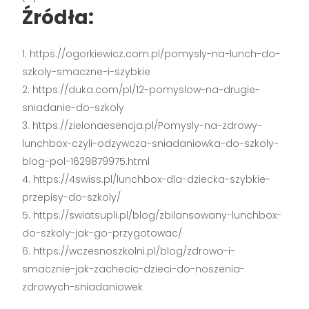
Źródła:
https://ogorkiewicz.com.pl/pomysly-na-lunch-do-
szkoly-smaczne-i-szybkie
https://duka.com/pl/12-pomyslow-na-drugie-
sniadanie-do-szkoly
https://zielonaesencja.pl/Pomysly-na-zdrowy-
lunchbox-czyli-odzywcza-sniadaniowka-do-szkoly-
blog-pol-1629879975.html
https://4swiss.pl/lunchbox-dla-dziecka-szybkie-
przepisy-do-szkoly/
https://swiatsupli.pl/blog/zbilansowany-lunchbox-
do-szkoly-jak-go-przygotowac/
https://wczesnoszkolni.pl/blog/zdrowo-i-
smacznie-jak-zachecic-dzieci-do-noszenia-
zdrowych-sniadaniowek