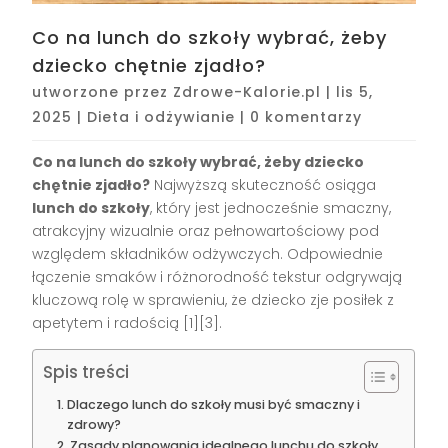
Co na lunch do szkoły wybrać, żeby
dziecko chętnie zjadło?
utworzone przez
Zdrowe-Kalorie.pl
|
lis 5,
2025
|
Dieta i odżywianie
|
0 komentarzy
Co na lunch do szkoły wybrać, żeby dziecko
chętnie zjadło?
Najwyższą skuteczność osiąga
lunch do szkoły
, który jest jednocześnie smaczny,
atrakcyjny wizualnie oraz pełnowartościowy pod
względem składników odżywczych. Odpowiednie
łączenie smaków i różnorodność tekstur odgrywają
kluczową rolę w sprawieniu, że dziecko zje posiłek z
apetytem i radością
[1][3]
.
Spis treści
Dlaczego lunch do szkoły musi być smaczny i
zdrowy?
Zasady planowania idealnego lunchu do szkoły