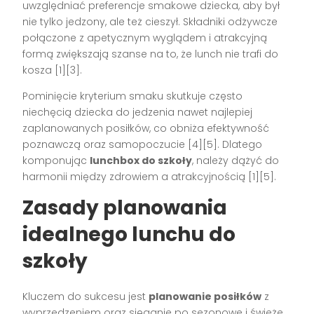
uwzględniać preferencje smakowe dziecka, aby był
nie tylko jedzony, ale też cieszył. Składniki odżywcze
połączone z apetycznym wyglądem i atrakcyjną
formą zwiększają szanse na to, że lunch nie trafi do
kosza
[1][3]
.
Pominięcie kryterium smaku skutkuje często
niechęcią dziecka do jedzenia nawet najlepiej
zaplanowanych posiłków, co obniża efektywność
poznawczą oraz samopoczucie
[4][5]
. Dlatego
komponując
lunchbox do szkoły
, należy dążyć do
harmonii między zdrowiem a atrakcyjnością
[1][5]
.
Zasady planowania
idealnego lunchu do
szkoły
Kluczem do sukcesu jest
planowanie posiłków
z
wyprzedzeniem oraz sięganie po sezonowe i świeże