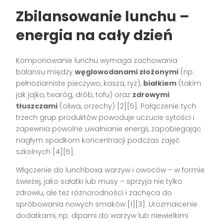
Zbilansowanie lunchu –
energia na cały dzień
Komponowanie lunchu wymaga zachowania
balansu między
węglowodanami złożonymi
(np.
pełnoziarniste pieczywo, kasza, ryż),
białkiem
(takim
jak jajko, twaróg, drób, tofu) oraz
zdrowymi
tłuszczami
(oliwa, orzechy)
[2][5]
. Połączenie tych
trzech grup produktów powoduje uczucie sytości i
zapewnia powolne uwalnianie energii, zapobiegając
nagłym spadkom koncentracji podczas zajęć
szkolnych
[4][5]
.
Włączenie do lunchboxa warzyw i owoców – w formie
świeżej, jako sałatki lub musy – sprzyja nie tylko
zdrowiu, ale też różnorodności i zachęca do
spróbowania nowych smaków
[1][3]
. Urozmaicenie
dodatkami, np. dipami do warzyw lub niewielkimi