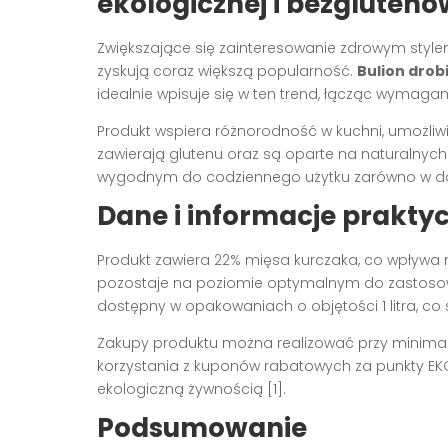
ekologicznej i bezgluteno
Zwiększające się zainteresowanie zdrowym style
zyskują coraz większą popularność.
Bulion drob
idealnie wpisuje się w ten trend, łącząc wymaga
Produkt wspiera różnorodność w kuchni, umożliwia
zawierają glutenu oraz są oparte na naturalnych
wygodnym do codziennego użytku zarówno w domu
Dane i informacje prakty
Produkt zawiera 22% mięsa kurczaka, co wpływa
pozostaje na poziomie optymalnym do zastosowań 
dostępny w opakowaniach o objętości 1 litra, co 
Zakupy produktu można realizować przy minima
korzystania z kuponów rabatowych za punkty E
ekologiczną żywnością [1].
Podsumowanie