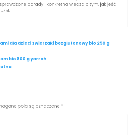
, sprawdzone porady i konkretna wiedza o tym, jak jeść
uzel.
i dla dzieci zwierzaki bezglutenowy bio 250 g
kiem bio 800 g yarrah
katna
agane pola są oznaczone
*