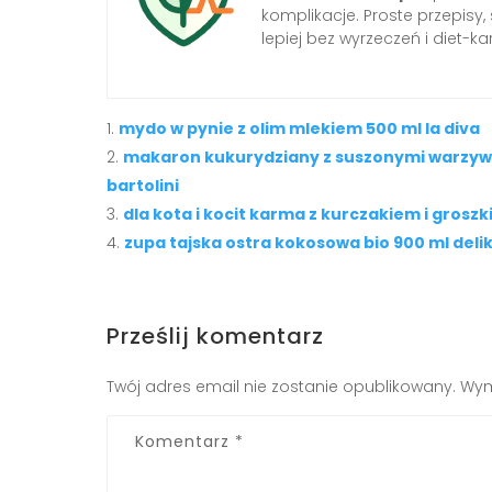
komplikacje. Proste przepisy
lepiej bez wyrzeczeń i diet-kar
mydo w pynie z olim mlekiem 500 ml la diva
makaron kukurydziany z suszonymi warzywam
bartolini
dla kota i kocit karma z kurczakiem i grosz
zupa tajska ostra kokosowa bio 900 ml deli
Prześlij komentarz
Twój adres email nie zostanie opublikowany.
Wym