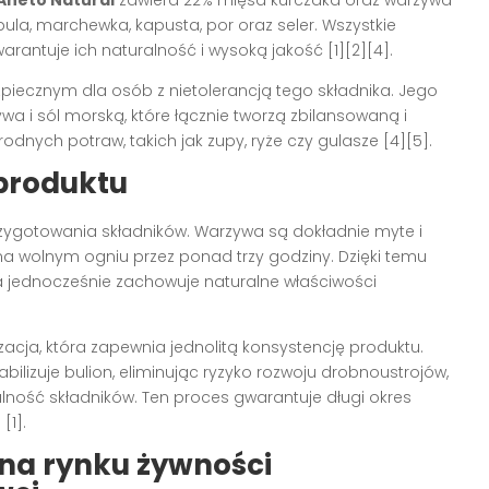
 Aneto Natural
zawiera 22% mięsa kurczaka oraz warzywa
ula, marchewka, kapusta, por oraz seler. Wszystkie
warantuje ich naturalność i wysoką jakość [1][2][4].
zpiecznym dla osób z nietolerancją tego składnika. Jego
a i sól morską, które łącznie tworzą zbilansowaną i
nych potraw, takich jak zupy, ryże czy gulasze [4][5].
 produktu
zygotowania składników. Warzywa są dokładnie myte i
a wolnym ogniu przez ponad trzy godziny. Dzięki temu
 a jednocześnie zachowuje naturalne właściwości
ja, która zapewnia jednolitą konsystencję produktu.
bilizuje bulion, eliminując ryzyko rozwoju drobnoustrojów,
lność składników. Ten proces gwarantuje długi okres
[1].
 na rynku żywności