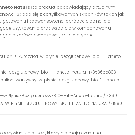
 Aneto Natural
to produkt odpowiadający aktualnym
nowej. Składa się z certyfikowanych składników takich jak
u gotowaniu i zaawansowanej obróbce cieplnej dla
 wygodę użytkowania oraz wsparcie w komponowaniu
magania zarówno smakowe, jak i dietetyczne.
bulion-z-kurczaka-w-plynie-bezglutenowy-bio-1-l-aneto-
lynie-bezglutenowy-bio-1-l-aneto-natural-17853655803
-bulion-warzywny-w-plynie-bezglutenowy-bio-1-l-aneto-
a-w-Plynie-Bezglutenowy-BIO-1-litr-Aneto-Natural/14369
AKA-W-PLYNIE-BEZGLUTENOWY-BIO-1-L-ANETO-NATURAL/21880
o odżywianiu dla ludzi, którzy nie mają czasu na