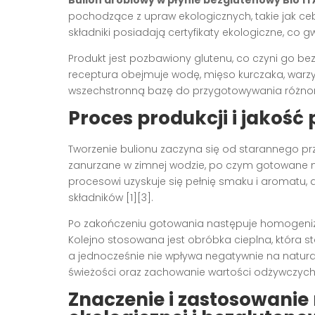
Bulion drobiowy w płynie bezglutenowy Bio 1 l
pochodzące z upraw ekologicznych, takie jak ceb
składniki posiadają certyfikaty ekologiczne, co g
Produkt jest pozbawiony glutenu, co czyni go be
receptura obejmuje wodę, mięso kurczaka, warzyw
wszechstronną bazę do przygotowywania różnorod
Proces produkcji i jakość
Tworzenie bulionu zaczyna się od starannego pr
zanurzane w zimnej wodzie, po czym gotowane n
procesowi uzyskuje się pełnię smaku i aromatu,
składników [1][3].
Po zakończeniu gotowania następuje homogenizac
Kolejno stosowana jest obróbka cieplna, która sta
a jednocześnie nie wpływa negatywnie na natura
świeżości oraz zachowanie wartości odżywczych 
Znaczenie i zastosowanie