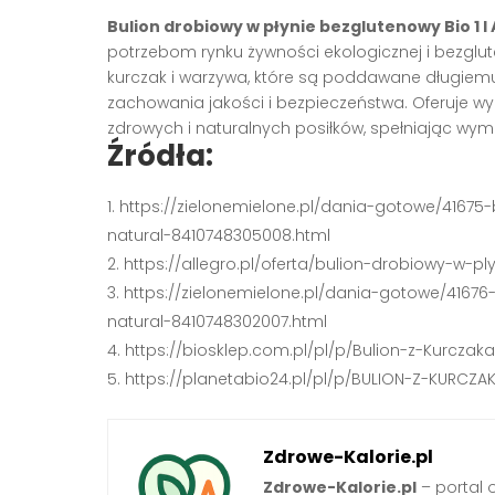
Bulion drobiowy w płynie bezglutenowy Bio 1 l
potrzebom rynku żywności ekologicznej i bezglute
kurczak i warzywa, które są poddawane długiem
zachowania jakości i bezpieczeństwa. Oferuje
zdrowych i naturalnych posiłków, spełniając wy
Źródła:
https://zielonemielone.pl/dania-gotowe/41675-
natural-8410748305008.html
https://allegro.pl/oferta/bulion-drobiowy-w-p
https://zielonemielone.pl/dania-gotowe/41676
natural-8410748302007.html
https://biosklep.com.pl/pl/p/Bulion-z-Kurczak
https://planetabio24.pl/pl/p/BULION-Z-KURCZ
Zdrowe-Kalorie.pl
Zdrowe-Kalorie.pl
– portal 