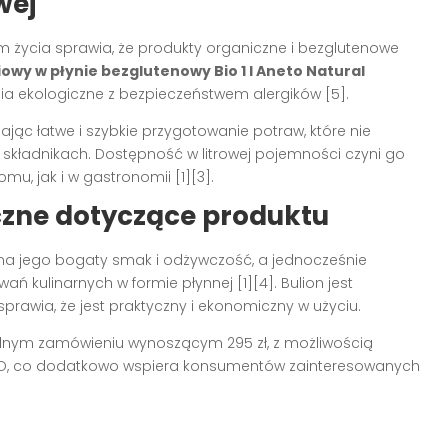
wej
m życia sprawia, że produkty organiczne i bezglutenowe
iowy w płynie bezglutenowy Bio 1 l Aneto Natural
nia ekologiczne z bezpieczeństwem alergików [5].
jąc łatwe i szybkie przygotowanie potraw, które nie
 składnikach. Dostępność w litrowej pojemności czyni go
, jak i w gastronomii [1][3].
czne dotyczące produktu
 na jego bogaty smak i odżywczość, a jednocześnie
kulinarnych w formie płynnej [1][4]. Bulion jest
sprawia, że jest praktyczny i ekonomiczny w użyciu.
lnym zamówieniu wynoszącym 295 zł, z możliwością
KO, co dodatkowo wspiera konsumentów zainteresowanych