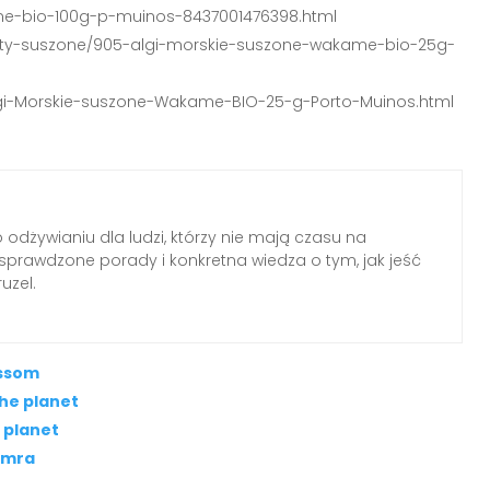
me-bio-100g-p-muinos-8437001476398.html
osty-suszone/905-algi-morskie-suszone-wakame-bio-25g-
Algi-Morskie-suszone-Wakame-BIO-25-g-Porto-Muinos.html
o odżywianiu dla ludzi, którzy nie mają czasu na
, sprawdzone porady i konkretna wiedza o tym, jak jeść
uzel.
ossom
the planet
o planet
tamra