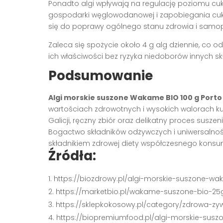
Ponadto algi wpływają na regulację poziomu cukr
gospodarki węglowodanowej i zapobiegania cukr
się do poprawy ogólnego stanu zdrowia i samop
Zaleca się spożycie około 4 g alg dziennie, co
ich właściwości bez ryzyka niedoborów innych sk
Podsumowanie
Algi morskie suszone Wakame BIO 100 g Porto
wartościach zdrowotnych i wysokich walorach ku
Galicji, ręczny zbiór oraz delikatny proces susz
Bogactwo składników odżywczych i uniwersalno
składnikiem zdrowej diety współczesnego konsum
Źródła:
https://biozdrowy.pl/algi-morskie-suszone-w
https://marketbio.pl/wakame-suszone-bio-25
https://sklepkokosowy.pl/category/zdrowa-zy
https://biopremiumfood.pl/algi-morskie-sus