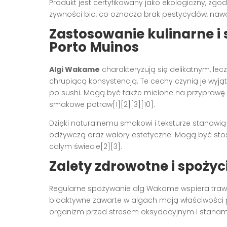
Produkt jest certyfikowany jako ekologiczny, zg
żywności bio, co oznacza brak pestycydów, naw
Zastosowanie kulinarne i
Porto Muinos
Algi Wakame
charakteryzują się delikatnym, le
chrupiącą konsystencją. Te cechy czynią je wyją
po sushi. Mogą być także mielone na przyprawę 
smakowe potraw[1][2][3][10].
Dzięki naturalnemu smakowi i teksturze stanowią 
odżywczą oraz walory estetyczne. Mogą być stos
całym świecie[2][3].
Zalety zdrowotne i spoży
Regularne spożywanie alg Wakame wspiera trawien
bioaktywne zawarte w algach mają właściwości 
organizm przed stresem oksydacyjnym i stanami