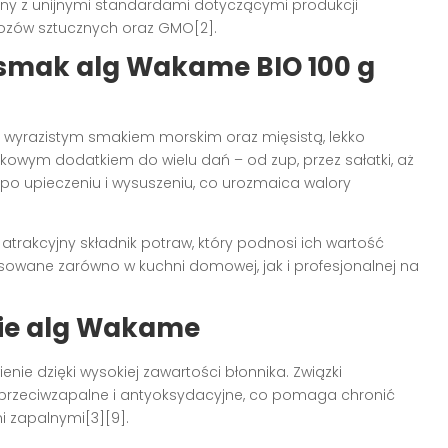
odny z unijnymi standardami dotyczącymi produkcji
ozów sztucznych oraz GMO[2].
 smak alg Wakame BIO 100 g
cz wyrazistym smakiem morskim oraz mięsistą, lekko
tkowym dodatkiem do wielu dań – od zup, przez sałatki, aż
po upieczeniu i wysuszeniu, co urozmaica walory
atrakcyjny składnik potraw, który podnosi ich wartość
owane zarówno w kuchni domowej, jak i profesjonalnej na
cie alg Wakame
ie dzięki wysokiej zawartości błonnika. Związki
przeciwzapalne i antyoksydacyjne, co pomaga chronić
 zapalnymi[3][9].