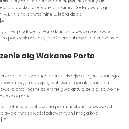
apń
, który wspiera zdrowie kości;
jod
, niezbędny dla
we dla produkcji czerwonych krwinek. Dodatkowo algi
, E i K, a także witaminę C, która działa
[4].
any przez producenta Porto Muinos, pozwala zachować
i, co podkreśla wysoką jakość produktów bio oferowanych
dzenie alg Wakame Porto
rzeża Galicji, w obrębie Zatoki Biskajskiej, rejonu znanego
odowiskowych sprzyjających wzrostowi alg morskich
dowiska oraz ręczne zbieranie gwarantują, że algi są wolne
my ekologiczne.
jest istotne dla zachowania pełni substancji odżywczych
racą swoich właściwości zdrowotnych i mogą być
[7].