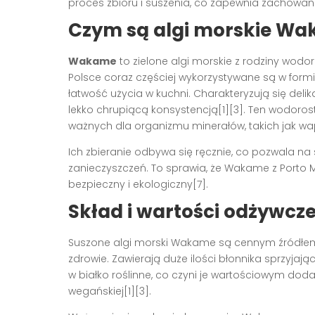
proces zbioru i suszenia, co zapewnia zachowani
Czym są algi morskie W
Wakame
to zielone algi morskie z rodziny wodo
Polsce coraz częściej wykorzystywane są w formi
łatwość użycia w kuchni. Charakteryzują się del
lekko chrupiącą konsystencją[1][3]. Ten wodorost
ważnych dla organizmu minerałów, takich jak wapń
Ich zbieranie odbywa się ręcznie, co pozwala na 
zanieczyszczeń. To sprawia, że Wakame z Porto M
bezpieczny i ekologiczny[7].
Skład i wartości odżywc
Suszone algi morski Wakame są cennym źródłem 
zdrowie. Zawierają duże ilości błonnika sprzyja
w białko roślinne, co czyni je wartościowym doda
wegańskiej[1][3].