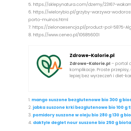
https://sklepynatura.com/dzemy/23167-waka
https://wielorybio.pl/grzyby-warzywa-wodor
porto-muinos.html
https://zielonaesencja.pl/product-pol-5875-
https://www.ceneo.pl/106856001
Zdrowe-Kalorie.pl
Zdrowe-Kalorie.pl
– portal 
komplikacje. Proste przepisy
lepiej bez wyrzeczeń i diet-kar
mango suszone bezglutenowe bio 300 g bi
jabka suszone krki bezglutenowe bio 100 g 
pomidory suszone w oleju bio 280 g 130 g bi
daktyle deglet nour suszone bio 250 g bio