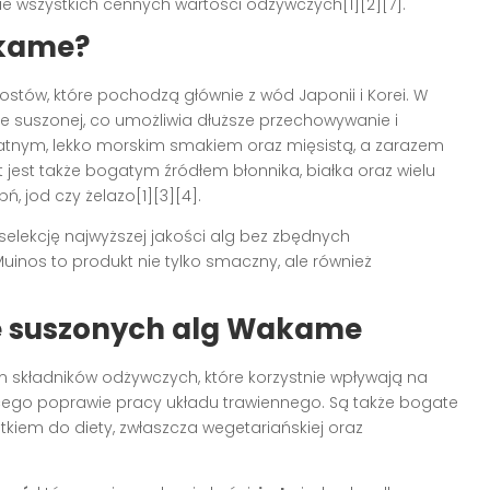
e wszystkich cennych wartości odżywczych[1][2][7].
akame?
rostów, które pochodzą głównie z wód Japonii i Korei. W
e suszonej, co umożliwia dłuższe przechowywanie i
ikatnym, lekko morskim smakiem oraz mięsistą, a zarazem
 jest także bogatym źródłem błonnika, białka oraz wielu
, jod czy żelazo[1][3][4].
selekcję najwyższej jakości alg bez zbędnych
uinos to produkt nie tylko smaczny, ale również
ze suszonych alg Wakame
składników odżywczych, które korzystnie wpływają na
jącego poprawie pracy układu trawiennego. Są także bogate
tkiem do diety, zwłaszcza wegetariańskiej oraz