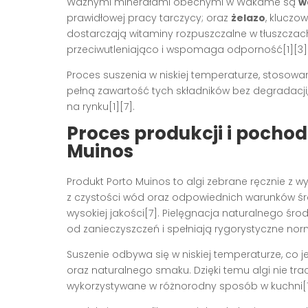
Ważnymi minerałami obecnymi w Wakame są
w
prawidłowej pracy tarczycy; oraz
żelazo
, kluczo
dostarczają witaminy rozpuszczalne w tłuszczach: A
przeciwutleniająco i wspomaga odporność[1][3]
Proces suszenia w niskiej temperaturze, stosow
pełną zawartość tych składników bez degradacj
na rynku[1][7].
Proces produkcji i pocho
Muinos
Produkt Porto Muinos to algi zebrane ręcznie z wyb
z czystości wód oraz odpowiednich warunków śr
wysokiej jakości[7]. Pielęgnacja naturalnego śro
od zanieczyszczeń i spełniają rygorystyczne nor
Suszenie odbywa się w niskiej temperaturze, co 
oraz naturalnego smaku. Dzięki temu algi nie t
wykorzystywane w różnorodny sposób w kuchni[1]