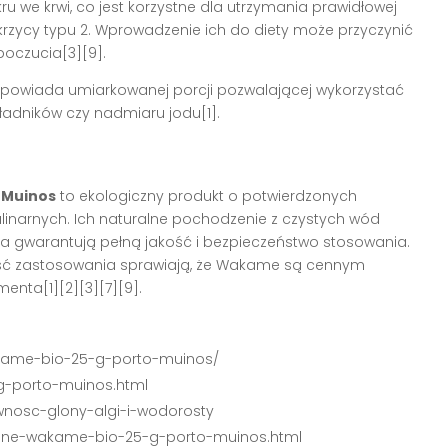
u we krwi, co jest korzystne dla utrzymania prawidłowej
zycy typu 2. Wprowadzenie ich do diety może przyczynić
oczucia[3][9].
 odpowiada umiarkowanej porcji pozwalającej wykorzystać
ładników czy nadmiaru jodu[1].
 Muinos
to ekologiczny produkt o potwierdzonych
linarnych. Ich naturalne pochodzenie z czystych wód
enia gwarantują pełną jakość i bezpieczeństwo stosowania.
ść zastosowania sprawiają, że Wakame są cennym
enta[1][2][3][7][9].
akame-bio-25-g-porto-muinos/
g-porto-muinos.html
wnosc-glony-algi-i-wodorosty
zone-wakame-bio-25-g-porto-muinos.html