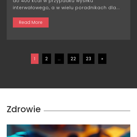
do 400 kcal w przypadku wysiłku
interwałowego, a w wielu poradnikach dla...
Read More
1
2
…
22
23
»
Zdrowie